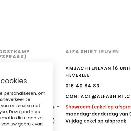
 OOSTKAMP
ALFA SHIRT LEUVEN
AFSPRAAK)
 7, 8020 OOSTKAMP
AMBACHTENLAAN 16 UNIT 
HEVERLEE
 cookies
016 40 84 83
HIRT.COM
e personaliseren, om
CONTACT@ALFASHIRT.
siteverkeer te
el op afspraak)
:
k van onze site met
erdag: 9u - 12u en 13u -
Showroom (enkel op afspr
yse. Deze partners
maandag-donderdag van 9u
matie die u aan ze
12u (namiddag gesloten)
Vrijdag enkel op afspraak
 van uw gebruik van