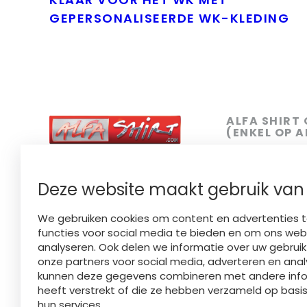
GEPERSONALISEERDE WK-KLEDING
ALFA SHIRT
(ENKEL OP 
SIEMENSLAAN
YOUR STYLE OUR CRAFT
FINISHED LOCALLY
050 31 81 18
Deze website maakt gebruik van
BE 0449.734.758​
INFO@ALFAS
We gebruiken cookies om content en advertenties t
functies voor social media te bieden en om ons web
Showroom (enk
analyseren. Ook delen we informatie over uw gebrui
maandag - dond
onze partners voor social media, adverteren en anal
17u
kunnen deze gegevens combineren met andere infor
Vrijdag: 9u - 
heeft verstrekt of die ze hebben verzameld op basis
hun services.