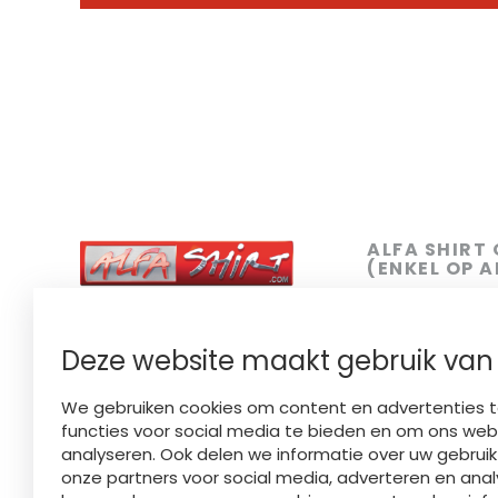
ALFA SHIRT
(ENKEL OP 
SIEMENSLAAN
YOUR STYLE OUR CRAFT
FINISHED LOCALLY
050 31 81 18
Deze website maakt gebruik van
BE 0449.734.758​
INFO@ALFAS
We gebruiken cookies om content en advertenties t
functies voor social media te bieden en om ons web
Showroom (enk
analyseren. Ook delen we informatie over uw gebrui
maandag - dond
onze partners voor social media, adverteren en anal
17u