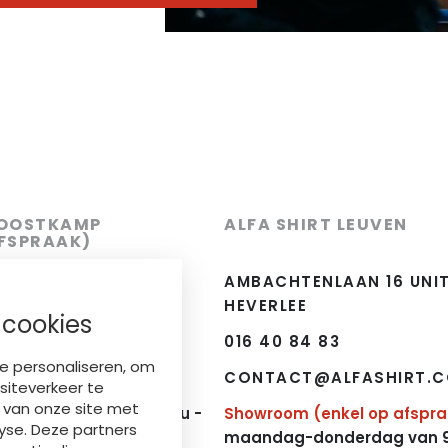
 OOSTKAMP
ALFA SHIRT LEUVEN
AFSPRAAK)
 7, 8020 OOSTKAMP
AMBACHTENLAAN 16 UNIT 
HEVERLEE
 cookies
016 40 84 83
HIRT.COM
e personaliseren, om
CONTACT@ALFASHIRT.
siteverkeer te
el op afspraak)
:
k van onze site met
erdag: 9u - 12u en 13u -
Showroom (enkel op afspr
yse. Deze partners
maandag-donderdag van 9u