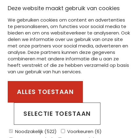
NAVIGATIE
Deze website maakt gebruik van cookies
We gebruiken cookies om content en advertenties
HOME
te personaliseren, om functies voor social media te
bieden en om ons websiteverkeer te analyseren. Ook
AANBOD
delen we informatie over uw gebruik van onze site
BEDRUKKEN
met onze partners voor social media, adverteren en
analyse. Deze partners kunnen deze gegevens
BORDUREN
combineren met andere informatie die u aan ze
heeft verstrekt of die ze hebben verzameld op basis
SERVICE
van uw gebruik van hun services.
STANLEY/STELLA
ALLES TOESTAAN
Part of the van Steenberge Invest Group
SELECTIE TOESTAAN
PRIVACYBELEID
COOKIEBELEID
ALGEMENE VOORWAARDEN
Noodzakelijk (522)
Voorkeuren (6)