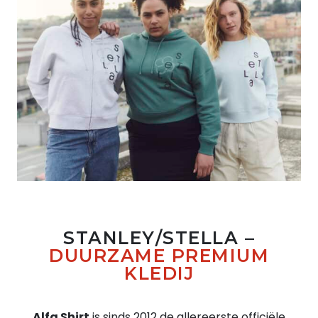
STANLEY/STELLA –
DUURZAME PREMIUM
KLEDIJ
Alfa Shirt
is sinds 2012 de allereerste officiële