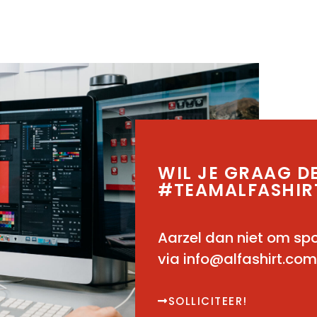
WIL JE GRAAG D
#TEAMALFASHIR
Aarzel dan niet om spo
via info@alfashirt.com
SOLLICITEER!