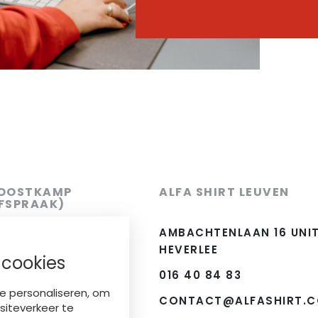
 OOSTKAMP
ALFA SHIRT LEUVEN
AFSPRAAK)
 7, 8020 OOSTKAMP
AMBACHTENLAAN 16 UNIT 
HEVERLEE
 cookies
016 40 84 83
HIRT.COM
e personaliseren, om
CONTACT@ALFASHIRT.
siteverkeer te
el op afspraak)
: