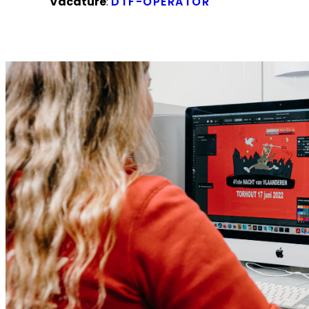
Vacature
:
DTF-OPERATOR