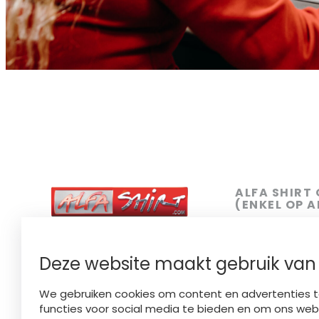
ALFA SHIRT
(ENKEL OP 
SIEMENSLAAN
YOUR STYLE OUR CRAFT
FINISHED LOCALLY
050 31 81 18
Deze website maakt gebruik van
BE 0449.734.758​
INFO@ALFAS
We gebruiken cookies om content en advertenties t
functies voor social media te bieden en om ons web
Showroom (enk