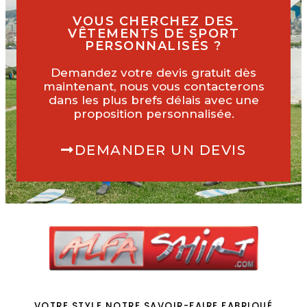
VOUS CHERCHEZ DES
VÊTEMENTS DE SPORT
PERSONNALISÉS ?
Demandez votre devis gratuit dès
maintenant, nous vous contacterons
dans les plus brefs délais avec une
proposition personnalisée.
DEMANDER UN DEVIS
VOTRE STYLE NOTRE SAVOIR-FAIRE FABRIQUÉ