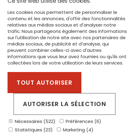
Ce site web utilise des cookies.
ACCUEIL
Les cookies nous permettent de personnaliser le
OFFRE
contenu et les annonces, d'offrir des fonctionnalités
relatives aux médias sociaux et d'analyser notre
IMPRESSION
trafic. Nous partageons également des informations
sur l'utilisation de notre site avec nos partenaires de
BRODERIE
médias sociaux, de publicité et d'analyse, qui
peuvent combiner celles-ci avec d'autres
SERVICE
informations que vous leur avez fournies ou qu'ils ont
STANLEY/STELLA
collectées lors de votre utilisation de leurs services.
TOUT AUTORISER
Membre du groupe van Steenberge Invest
AUTORISER LA SÉLECTION
POLITIQUE DE CONFIDENTIALITÉ
POLITIQUE RELATIVE AUX COOKIES
CONDITIONS GÉNÉRALES
Nécessaires (522)
Préférences (6)
Copyright © 2026 Alfa Shirt. Tous droits réservés.
Statistiques (23)
Marketing (4)