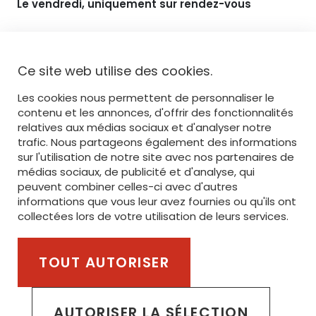
Le vendredi, uniquement sur rendez-vous
NAVIGATION
Ce site web utilise des cookies.
ACCUEIL
Les cookies nous permettent de personnaliser le
OFFRE
contenu et les annonces, d'offrir des fonctionnalités
relatives aux médias sociaux et d'analyser notre
IMPRESSION
trafic. Nous partageons également des informations
sur l'utilisation de notre site avec nos partenaires de
BRODERIE
médias sociaux, de publicité et d'analyse, qui
peuvent combiner celles-ci avec d'autres
SERVICE
informations que vous leur avez fournies ou qu'ils ont
STANLEY/STELLA
collectées lors de votre utilisation de leurs services.
TOUT AUTORISER
Membre du groupe van Steenberge Invest
AUTORISER LA SÉLECTION
POLITIQUE DE CONFIDENTIALITÉ