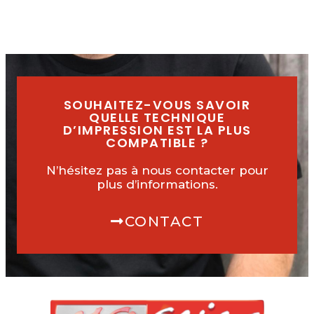
SOUHAITEZ-VOUS SAVOIR
QUELLE TECHNIQUE
D’IMPRESSION EST LA PLUS
COMPATIBLE ?
N’hésitez pas à nous contacter pour
plus d’informations.
CONTACT